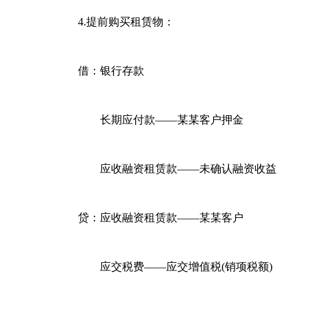
4.提前购买租赁物：
借：银行存款
长期应付款——某某客户押金
应收融资租赁款——未确认融资收益
贷：应收融资租赁款——某某客户
应交税费——应交增值税(销项税额)